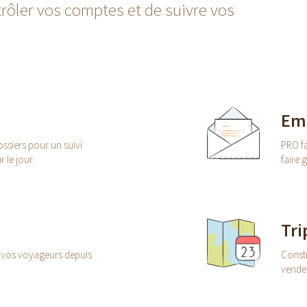
rôler vos comptes et de suivre vos
Ema
ssiers pour un suivi
PRO fa
r le jour.
faire 
Tri
 vos voyageurs depuis
Constr
vendeu